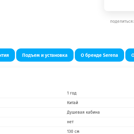
поделиться:
нтия
Подъем и установка
О бренде Serena
1 год
Китай
Душевая кабина
нет
130 см