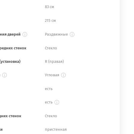
83 см
215 см
ния дверей
Раздвижные
редних стенок
Стекло
(установка)
R (правая)
я
Угловая
есть
есть
дних стенок
Стекло
ки
пристенная