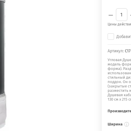
−
Цены действи
Добави
Артикул:
С17
Угловая Душе
модель форм
форма). Раз
использован
стильный ди
поддон. Он о
(закрытые с
разместить м
Душевая каби
130 см х 215 с
Производит
Ширина