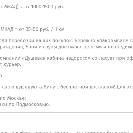
 МКАД) = от 1000-1500 руб.
КАД = от 35-50 руб. / 1 км
для перевозки ваших покупок. Бережно упаковываем в
ограждения, бани и сауны доезжают целыми и невредим
компании «Душевая кабина недорого» согласует при оф
т курьер.
ью
свою душевую кабину с бесплатной доставкой! Для это
по Москве;
авки по Подмосковью.
ушевая кабина недорого» нет — это привело бы к повы