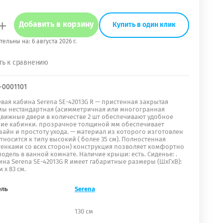
+
Добавить в корзину
Купить в один клик
тельны на:
6 августа 2026 г.
ть к сравнению
-0001101
вая кабина Serena SE-42013G R — пристенная закрытая
ы нестандартная (асимметричная или многогранная
движные двери в количестве 2 шт обеспечивают удобное
ие кабинки. прозрачное толщиной мм обеспечивает
зайн и простоту ухода. — материал из которого изготовлен
тносится к типу высокий ( более 35 см). Полностенная
тенками со всех сторон) конструкция позволяет комфортно
одель в ванной комнате. Наличие крыши: есть. Сиденье: .
на Serena SE-42013G R имеет габаритные размеры (ШхГхВ):
м х 83 см.
ель
Serena
130 см