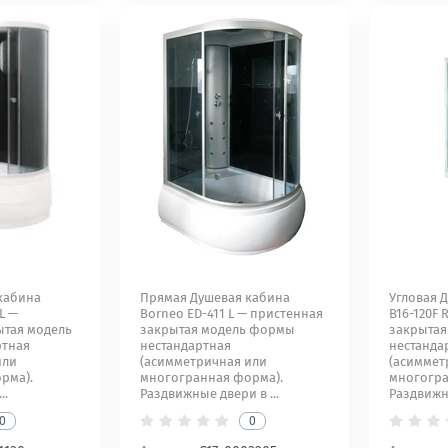
кабина
Прямая Душевая кабина
Угловая 
L —
Borneo ED-411 L — пристенная
B16-120F 
ытая модель
закрытая модель формы
закрыта
ртная
нестандартная
нестанда
или
(асимметричная или
(асиммет
рма).
многогранная форма).
многогра
..
Раздвижные двери в ...
Раздвижны
0
0