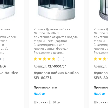
кабина
Угловая Душевая кабина
Угловая 
R —
Nautico SW-8027 L —
Nautico 
ытая модель
пристенная открытая модель
пристенн
ртная
формы нестандартная
формы не
или
(асимметричная или
(асиммет
рма).
многогранная форма).
многогра
...
Раздвижные двери...
Раздвижны
1
1
1766
Артикул:
С17-0001767
Артикул:
а Nautico
Душевая кабина Nautico
Душева
SW-8027 L
SWB-80
Производитель
Произво
Nautico
Nautico
Ширина
80 см
Ширина