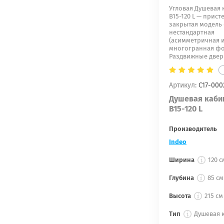
Угловая Душевая 
B15-120 L — прист
закрытая модел
нестандартная
(асимметричная 
многогранная фо
Раздвижные двери
Артикул:
С17-000
Душевая каби
B15-120 L
Производитель
Indeo
Ширина
120 с
Глубина
85 см
Высота
215 см
Тип
Душевая 