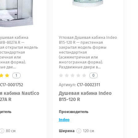
Душевая кабина
Угловая Душевая кабина Indeo
SWB-8027A R —
B15-120 R — пристенная
ая открытая модель
закрытая модель формы
стандартная
нестандартная
ричная или
(асимметричная или
нная форма).
многогранная форма).
е две...
Раздвижные двери в...
1
0
С17-0001752
Артикул:
С17-0002311
я кабина Nautico
Душевая кабина Indeo
27A R
B15-120 R
дитель
Производитель
Indeo
80 см
Ширина
120 см