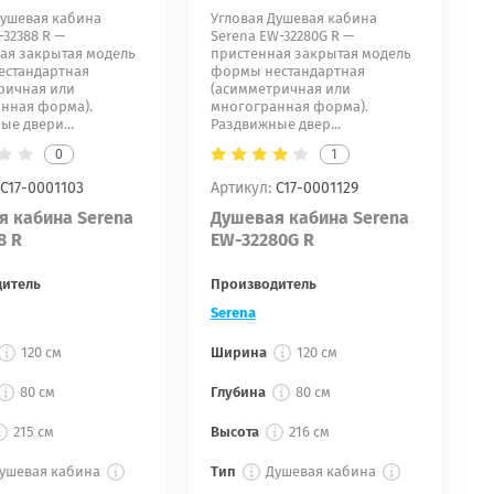
Душевая кабина
Угловая Душевая кабина
-32388 R —
Serena EW-32280G R —
ая закрытая модель
пристенная закрытая модель
стандартная
формы нестандартная
ричная или
(асимметричная или
нная форма).
многогранная форма).
ые двери...
Раздвижные двер...
0
1
С17-0001103
Артикул:
С17-0001129
я кабина Serena
Душевая кабина Serena
8 R
EW-32280G R
дитель
Производитель
Serena
120 см
Ширина
120 см
80 см
Глубина
80 см
215 см
Высота
216 см
ушевая кабина
Тип
Душевая кабина