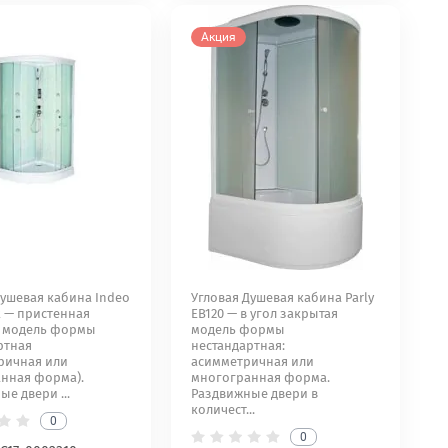
Акция
Душевая кабина Indeo
Угловая Душевая кабина Parly
R — пристенная
EB120 — в угол закрытая
я модель формы
модель формы
ртная
нестандартная:
ричная или
асимметричная или
нная форма).
многогранная форма.
е двери ...
Раздвижные двери в
количест...
0
0