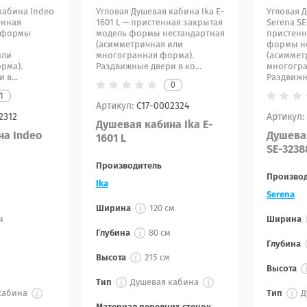
кабина Indeo
Угловая Душевая кабина Ika E-
Угловая 
енная
1601 L — пристенная закрытая
Serena SE
ь формы
модель формы нестандартная
пристенн
(асимметричная или
формы не
или
многогранная форма).
(асиммет
рма).
Раздвижные двери в ко...
многогра
 в...
Раздвижн
0
1
Артикул:
С17-0002324
2312
Артикул:
Душевая кабина Ika E-
на Indeo
Душева
1601 L
SE-3238
Производитель
Произво
Ika
Serena
Ширина
120 см
м
Ширина
Глубина
80 см
Глубина
Высота
215 см
Высота
Тип
Душевая кабина
кабина
Тип
Д
Материал передних стенок