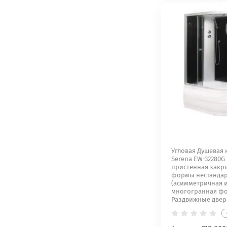
Угловая Душевая 
Serena EW-32280G 
пристенная закр
формы нестанда
(асимметричная 
многогранная фо
Раздвижные двер.