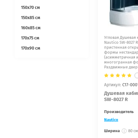
150х70 см
150х85 см
160х85 см
Угловая Душевая 
170х75 см
Nautico SW-8027 
пристенная откр
170х90 см
формы нестанда
(асимметричная 
многогранная фо
Раздвижные двери
Артикул:
С17-000
Душевая кабин
SW-8027 R
Производитель
Nautico
Ширина
80 см