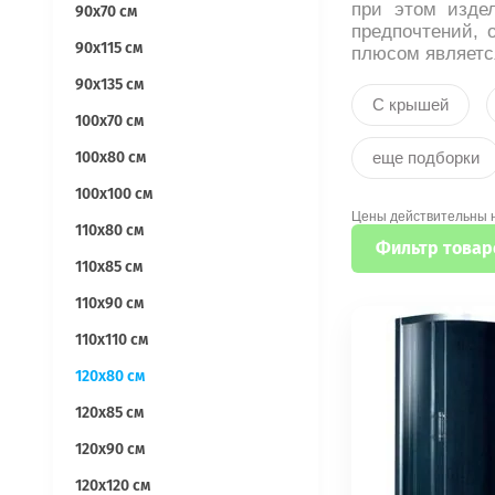
при этом изде
90х70 см
предпочтений, 
90х115 см
плюсом являетс
90х135 см
С крышей
100х70 см
еще подборки
100х80 см
100х100 см
Цены действительны 
110х80 см
Фильтр товар
110х85 см
110х90 см
110х110 см
120х80 см
120х85 см
120х90 см
120х120 см