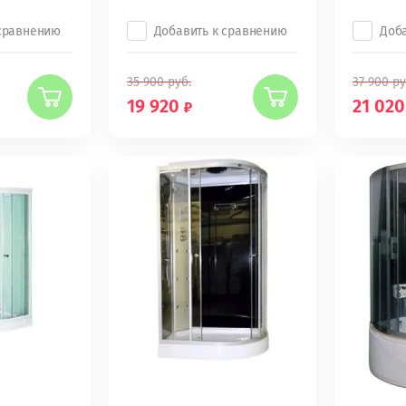
 сравнению
Добавить к сравнению
Доб
35 900
руб.
37 900
ру
19 920
21 020