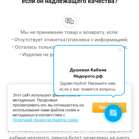
если он надлежащего качества?
Мы не принимаем товар к возврату, если:
• Отсутствует этикетка/упаковка с информацией;
• Осталась только часть пачки/упаковки товара;
• Изделие не должно быть в эксплуатации.
Душевая Кабина
Недорого.рф
Здравствуйте! Напишите нам,
если у вас появятся вопросы.
Как вернуть деньги за товар, если оплата
Этот сайт использует файлы cookie и
была по карте?
метаданные. Продолжая
просматривать его, вы соглашаетесь на
Принимаю
использование нами файлов cookie и
метаданных в соответствии с
Политикой обработки файлов cookie
За товары, купленные в интернет-магазине Душевая
кабина недорого, деньги будут зачислены на карту